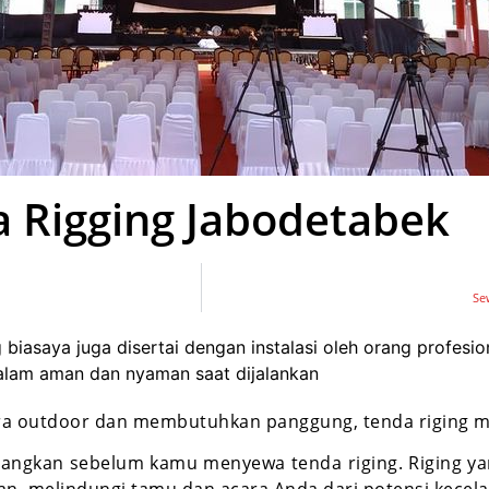
a Rigging Jabodetabek
Se
iasaya juga disertai dengan instalasi oleh orang profesion
alam aman dan nyaman saat dijalankan
a outdoor dan membutuhkan panggung, tenda riging m
bangkan sebelum kamu menyewa tenda riging.
Riging y
, melindungi tamu dan acara Anda dari potensi kecel