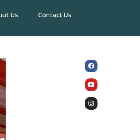
out Us
Contact Us