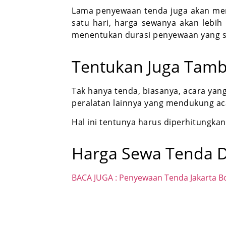
Lama penyewaan tenda juga akan me
satu hari, harga sewanya akan lebi
menentukan durasi penyewaan yang s
Tentukan Juga Tam
Tak hanya tenda, biasanya, acara yan
peralatan lainnya yang mendukung ac
Hal ini tentunya harus diperhitungka
Harga Sewa Tenda D
BACA JUGA : Penyewaan Tenda Jakarta 