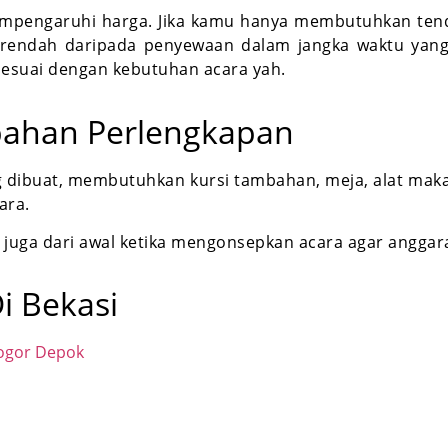
mpengaruhi harga. Jika kamu hanya membutuhkan tend
h rendah daripada penyewaan dalam jangka waktu yang 
esuai dengan kebutuhan acara yah.
bahan Perlengkapan
g dibuat, membutuhkan kursi tambahan, meja, alat maka
ara.
n juga dari awal ketika mengonsepkan acara agar angg
i Bekasi
Bogor Depok