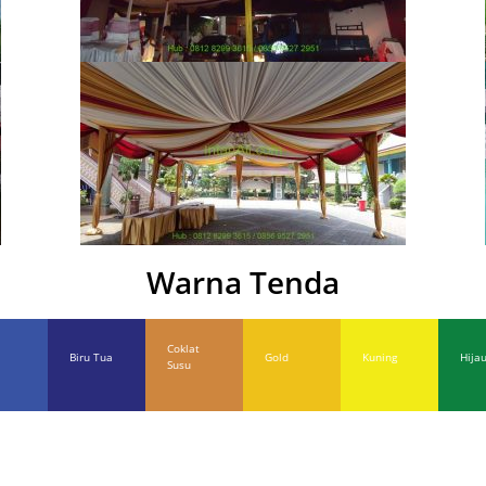
Warna Tenda
Coklat
Biru Tua
Gold
Kuning
Hija
Susu