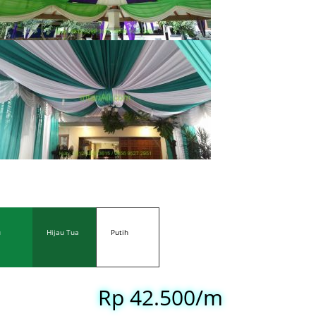
u
Hijau Tua
Putih
Rp 42.500/m