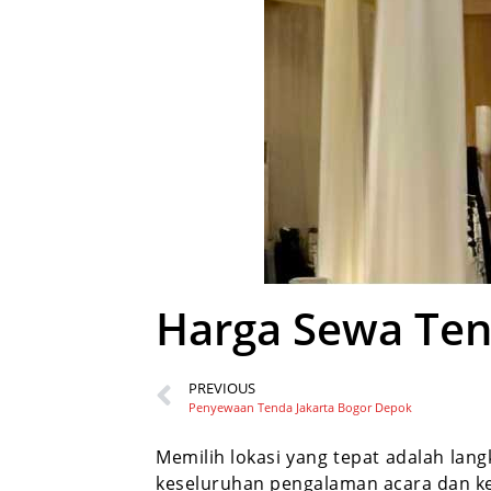
Harga Sewa Ten
PREVIOUS
Penyewaan Tenda Jakarta Bogor Depok
Memilih lokasi yang tepat adalah lan
keseluruhan pengalaman acara dan ke