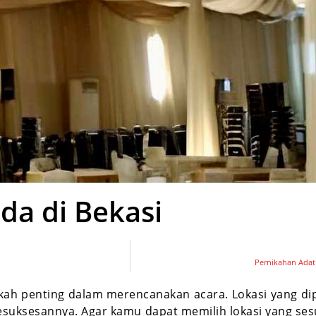
da di Bekasi
Pernikahan Adat
gkah penting dalam merencanakan acara. Lokasi yang di
suksesannya. Agar kamu dapat memilih lokasi yang se